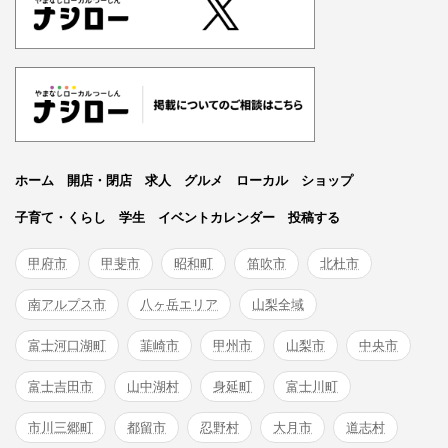
ホーム
開店・閉店
求人
グルメ
ローカル
ショップ
子育て・くらし
学生
イベントカレンダー
投稿する
甲府市
甲斐市
昭和町
笛吹市
北杜市
南アルプス市
八ヶ岳エリア
山梨全域
富士河口湖町
韮崎市
甲州市
山梨市
中央市
富士吉田市
山中湖村
身延町
富士川町
市川三郷町
都留市
忍野村
大月市
道志村