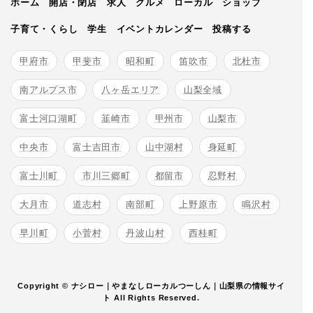
ホーム
開店・閉店
求人
グルメ
ローカル
ショップ
子育て・くらし
学生
イベントカレンダー
投稿する
甲府市
甲斐市
昭和町
笛吹市
北杜市
南アルプス市
八ヶ岳エリア
山梨全域
富士河口湖町
韮崎市
甲州市
山梨市
中央市
富士吉田市
山中湖村
身延町
富士川町
市川三郷町
都留市
忍野村
大月市
道志村
南部町
上野原市
鳴沢村
早川町
小菅村
丹波山村
西桂町
Copyright © ナシロー｜やまなしローカルつーしん｜山梨県の情報サイ
ト All Rights Reserved.