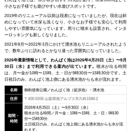
小さなお子様でも遊びやすい水遊びスポットです。
2019年のリニューアル以前は段差になっていましたが、現在は斜
めになっていて水深も浅くなり、小さなお子様でも安心して利用
しやすい雰囲気になっています。周りに噴水も設置され、インタ
ーロッキングも新しくなりました。
2021年8月〜2022年3月にかけて湧水池もリニューアルされたよう
で、数年ぶりに訪れるとかなり違った雰囲気になっていました。
2026年最新情報として、わんぱく池は2026年4月25日（土）〜9月
30日（水）まで利用できる案内が出ています。
噴水が出る時間
は、月〜金が10時〜15時、土・日が9時30分〜15時30分です。土
日祝日のみ、わんぱく池上側にある湧水池からも水が流れます。
名称
御勅使南公園／わんぱく池（徒渉池）・湧水池
住所
〒400-0206 山梨県南アルプス市六科1588-2
2026年4月25日（土）〜9月30日（水）
噴水が出る時間／月〜金：10時〜15時、土・日：9時30
期間・
分〜15時30分
時間
土日祝日のみ、わんぱく池上側にある湧水池からも水が流
れます。