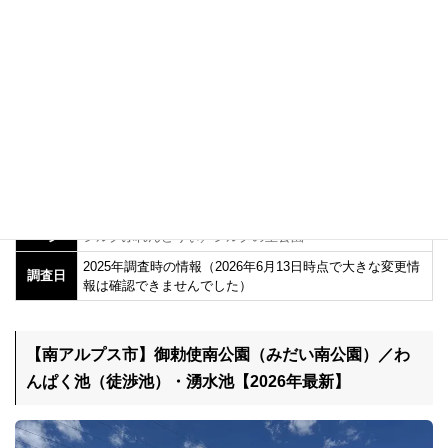
隣接するシルクふれんどりぃでは、温泉、宿泊、工芸体験、地元
料理の食事なども楽しめます。公園で遊んだあとに、周辺施設と
あわせて過ごせるのも魅力です。
名称
シルクの里公園
住所
〒400-1513 山梨県中央市大鳥居1484番地1
期間・
4月～9月／午前9時～午後6時
時間
10月～3月／午前9時～午後5時
参考ペ
中央市子育てサイト／豊富シルクの里公園
ージ
シルクふれんどりぃ／シルクの里公園
2025年調査時の情報（2026年6月13日時点で大きな変更情
調査日
報は確認できませんでした）
【南アルプス市】御勅使南公園（みだい南公園）／わ
んぱく池（徒渉池）・湧水池【2026年最新】