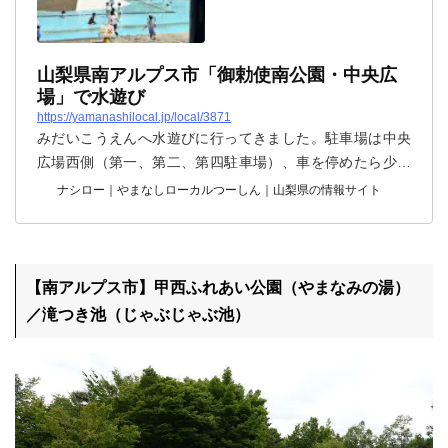
山梨県南アルプス市「御勅使南公園・中央広
場」で水遊び
https://yamanashilocal.jp/local/3871
みだいこうえんへ水遊びに行ってきました。駐車場は中央
広場西側（第一、第二、第四駐車場）、車を停めたら少し
上の方へ歩きます。水が噴き出す2つの山をすぐに見つけら
ナシロー｜やまなしローカルつーしん｜山梨県の情報サイト
れますよ。GWから水が出始めている様です。予定としては
9/30頃まで水が出ている様です♪日除けの東屋は限りがある
ので、是非、日除けの道具を持って♪飲み物・食べ物も持っ
て♪親御さんは水着でなくても、ズボンの裾を折って裸足に
【南アルプス市】甲西ふれあい公園（やまなみの湯）
なればOK。※子供たちにかけられてずぶ濡れでした
／滝つき池（じゃぶじゃぶ池）
が・・・水深10cm、御勅使南公園の大きな徒渉池はどなた
でも安心してご利用いただけます。...