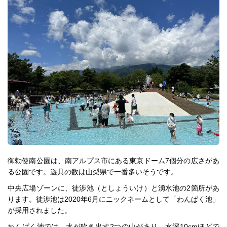
御勅使南公園は、南アルプス市にある東京ドーム7個分の広さがあ
る公園です。遊具の数は山梨県で一番多いそうです。
中央広場ゾーンに、徒渉池（としょういけ）と湧水池の2箇所があ
ります。徒渉池は2020年6月にニックネームとして「わんぱく池」
が採用されました。
わんぱく池では、水が吹き出す2つの山があり、水深10cmほどで