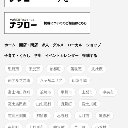
ホーム
開店・閉店
求人
グルメ
ローカル
ショップ
子育て・くらし
学生
イベントカレンダー
投稿する
甲府市
甲斐市
昭和町
笛吹市
北杜市
南アルプス市
八ヶ岳エリア
山梨全域
富士河口湖町
韮崎市
甲州市
山梨市
中央市
富士吉田市
山中湖村
身延町
富士川町
市川三郷町
都留市
忍野村
大月市
道志村
南部町
上野原市
鳴沢村
早川町
小菅村