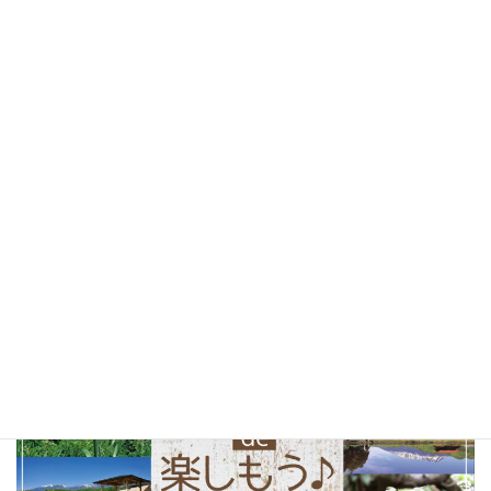
桜
(25)
お花見
(25)
しあわせパンの旅
(24)
北杜市
(24)
山梨県
(24)
ソフトクリーム
(23)
テイクアウト
(23)
甲府市
(23)
コーヒー
(22)
山梨観光
(22)
以前の特集まとめ記事