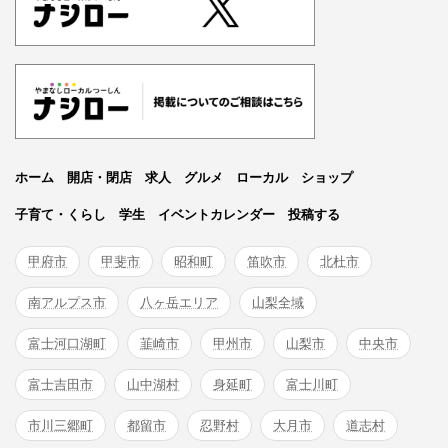
ホーム
開店・閉店
求人
グルメ
ローカル
ショップ
子育て・くらし
学生
イベントカレンダー
投稿する
甲府市
甲斐市
昭和町
笛吹市
北杜市
南アルプス市
八ヶ岳エリア
山梨全域
富士河口湖町
韮崎市
甲州市
山梨市
中央市
富士吉田市
山中湖村
身延町
富士川町
市川三郷町
都留市
忍野村
大月市
道志村