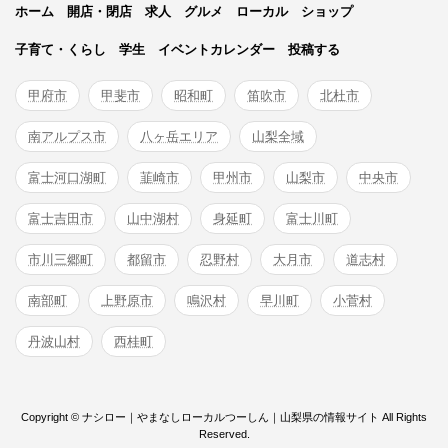
ホーム
開店・閉店
求人
グルメ
ローカル
ショップ
子育て・くらし
学生
イベントカレンダー
投稿する
甲府市
甲斐市
昭和町
笛吹市
北杜市
南アルプス市
八ヶ岳エリア
山梨全域
富士河口湖町
韮崎市
甲州市
山梨市
中央市
富士吉田市
山中湖村
身延町
富士川町
市川三郷町
都留市
忍野村
大月市
道志村
南部町
上野原市
鳴沢村
早川町
小菅村
丹波山村
西桂町
Copyright © ナシロー｜やまなしローカルつーしん｜山梨県の情報サイト All Rights
Reserved.