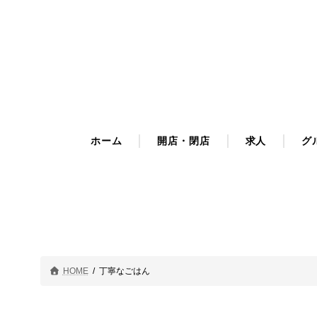
コ
ナ
ン
ビ
テ
ゲ
ン
ー
ツ
シ
へ
ョ
ス
ン
キ
に
ホーム
開店・閉店
求人
グ
ッ
移
プ
動
HOME
丁寧なごはん