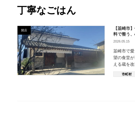
丁寧なごはん
【韮崎市】
開店
料で整う、
2026.05.15
韮崎市で愛
望の食堂が
える蔵を改
市町村