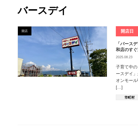
バースデイ
開店日
開店
「バースデ
和店のすぐ
2025.08.23
子育て中の
ースデイ」
オンモール
[…]
市町村