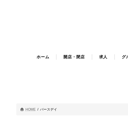
コ
ナ
ン
ビ
テ
ゲ
ン
ー
ツ
シ
へ
ョ
ス
ン
キ
に
ホーム
開店・閉店
求人
グ
ッ
移
プ
動
HOME
バースデイ