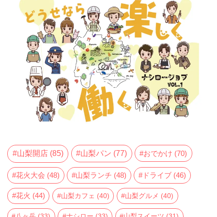
山梨開店
(85)
山梨パン
(77)
おでかけ
(70)
花火大会
(48)
山梨ランチ
(48)
ドライブ
(46)
花火
(44)
山梨カフェ
(40)
山梨グルメ
(40)
八ヶ岳
(33)
ナシロー
(33)
山梨スイーツ
(31)