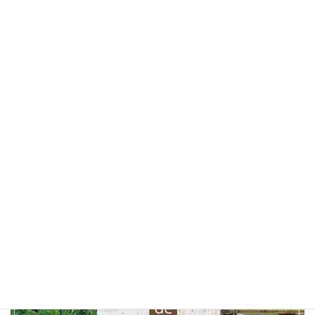
カフェ
(30)
山梨ベーカリー
(28)
ランチ
(25)
桜
(25)
お花見
(25)
しあわせパンの旅
(24)
北杜市
(24)
山梨県
(24)
ソフトクリーム
(23)
テイクアウト
(23)
甲府市
(23)
コーヒー
(22)
山梨観光
(22)
以前の特集まとめ記事