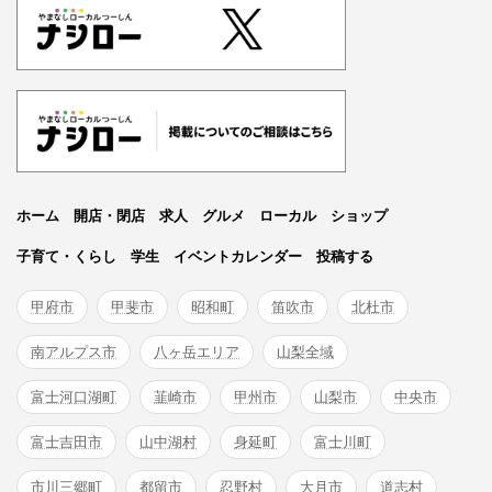
ホーム
開店・閉店
求人
グルメ
ローカル
ショップ
子育て・くらし
学生
イベントカレンダー
投稿する
甲府市
甲斐市
昭和町
笛吹市
北杜市
南アルプス市
八ヶ岳エリア
山梨全域
富士河口湖町
韮崎市
甲州市
山梨市
中央市
富士吉田市
山中湖村
身延町
富士川町
市川三郷町
都留市
忍野村
大月市
道志村