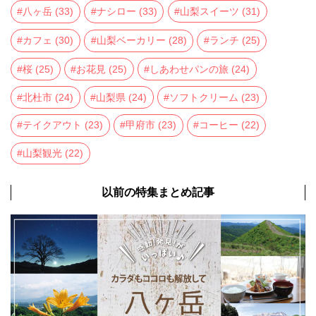
八ヶ岳
(33)
ナシロー
(33)
山梨スイーツ
(31)
カフェ
(30)
山梨ベーカリー
(28)
ランチ
(25)
桜
(25)
お花見
(25)
しあわせパンの旅
(24)
北杜市
(24)
山梨県
(24)
ソフトクリーム
(23)
テイクアウト
(23)
甲府市
(23)
コーヒー
(22)
山梨観光
(22)
以前の特集まとめ記事