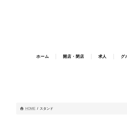
コ
ナ
ン
ビ
テ
ゲ
ン
ー
ツ
シ
へ
ョ
ス
ン
キ
に
ホーム
開店・閉店
求人
グ
ッ
移
プ
動
HOME
スタンド