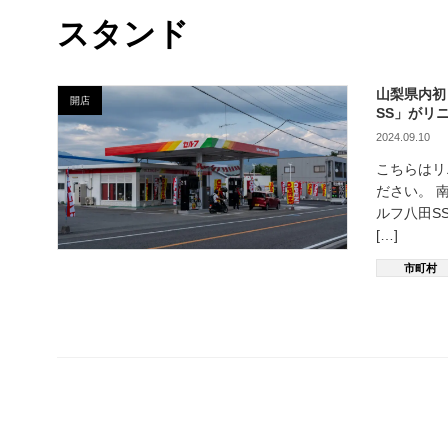
スタンド
山梨県内初
開店
SS」がリ
2024.09.10
こちらはリ
ださい。 
ルフ八田S
[…]
市町村