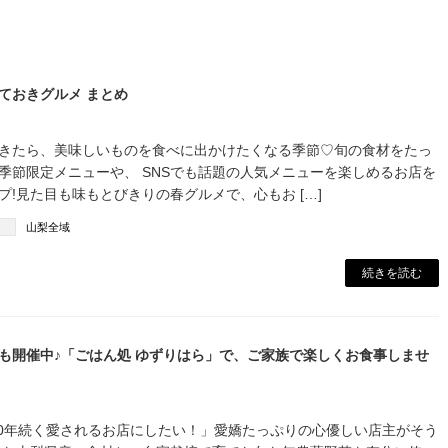
ておきグルメ まとめ
てきたら、美味しいものを食べに出かけたくなる季節♡旬の食材をたっ
た季節限定メニューや、 SNSでも話題の人気メニューを楽しめるお店を
プ!見た目も味もとびきりの春グルメで、心もお […]
山梨全域
続きを読む
も開催中♪「ごはん処 ゆずりはら」で、ご家族で楽しくお食事しませ
200年続く愛されるお店にしたい！」愛嬌たっぷりの心優しい店主がそう