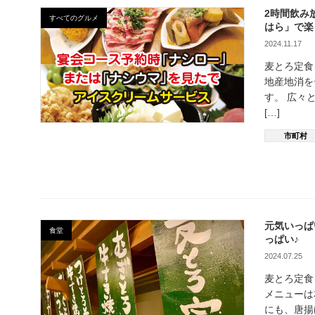
2時間飲み
すべてのグルメ
はら」で楽
2024.11.17
麦とろ定食
地産地消を
す。 広々
[…]
市町村
元気いっぱ
食堂
っぱい♪
2024.07.25
麦とろ定食
メニューは
にも、唐揚