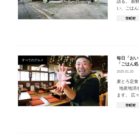
語る。 新
い、ごはん
市町村
毎日「おい
すべてのグルメ
「ごはん処
2025.01.20
麦とろ定食
地産地消を
ます。 広
市町村