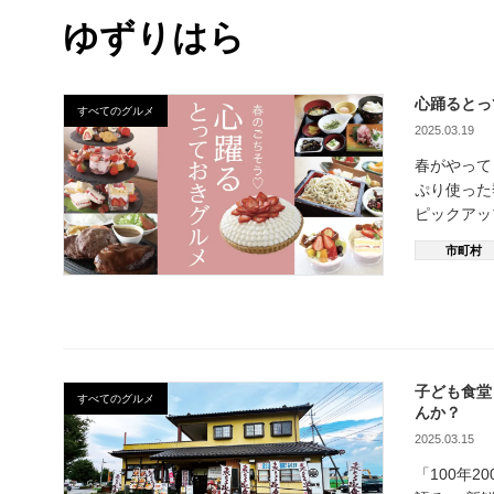
ゆずりはら
心踊るとっ
すべてのグルメ
2025.03.19
春がやっ
ぷり使っ
ピックアッ
市町村
子ども食堂
すべてのグルメ
んか？
2025.03.15
「100年