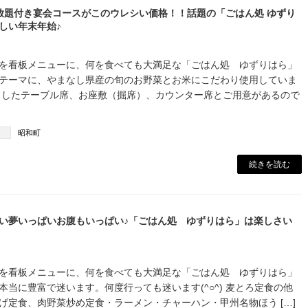
放題付き宴会コースがこのウレシい価格！！話題の「ごはん処 ゆずり
しい年末年始♪
を看板メニューに、何を食べても大満足な「ごはん処 ゆずりはら」
テーマに、やまなし県産の旬のお野菜とお米にこだわり使用していま
としたテーブル席、お座敷（掘席）、カウンター席とご用意があるので
昭和町
続きを読む
い夢いっぱいお腹もいっぱい♪「ごはん処 ゆずりはら」は楽しさい
を看板メニューに、何を食べても大満足な「ごはん処 ゆずりはら」
本当に豊富で迷います。何度行っても迷います(^○^) 麦とろ定食の他
げ定食、肉野菜炒め定食・ラーメン・チャーハン・甲州名物ほう […]