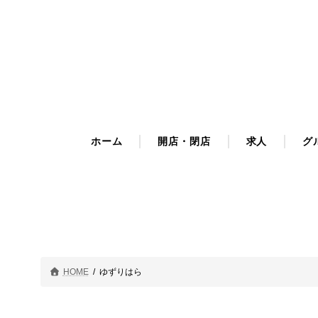
コ
ナ
ン
ビ
テ
ゲ
ン
ー
ツ
シ
へ
ョ
ス
ン
キ
に
ホーム
開店・閉店
求人
グ
ッ
移
プ
動
HOME
ゆずりはら