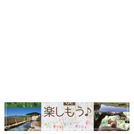
北杜市
(24)
山梨県
(24)
ソフトクリーム
(23)
テイクアウト
(23)
甲府市
(23)
コーヒー
(22)
山梨観光
(22)
以前の特集まとめ記事