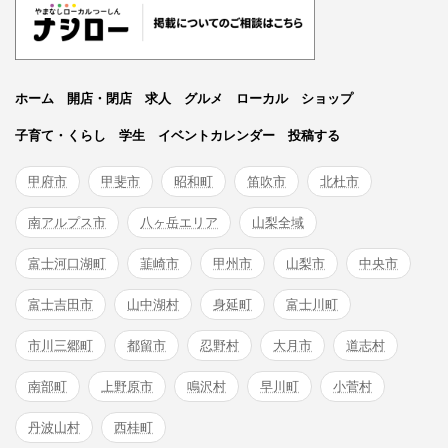
ホーム
開店・閉店
求人
グルメ
ローカル
ショップ
子育て・くらし
学生
イベントカレンダー
投稿する
甲府市
甲斐市
昭和町
笛吹市
北杜市
南アルプス市
八ヶ岳エリア
山梨全域
富士河口湖町
韮崎市
甲州市
山梨市
中央市
富士吉田市
山中湖村
身延町
富士川町
市川三郷町
都留市
忍野村
大月市
道志村
南部町
上野原市
鳴沢村
早川町
小菅村
丹波山村
西桂町