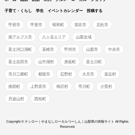
子育て・くらし
学生
イベントカレンダー
投稿する
甲府市
甲斐市
昭和町
笛吹市
北杜市
南アルプス市
八ヶ岳エリア
山梨全域
富士河口湖町
韮崎市
甲州市
山梨市
中央市
富士吉田市
山中湖村
身延町
富士川町
市川三郷町
都留市
忍野村
大月市
道志村
南部町
上野原市
鳴沢村
早川町
小菅村
丹波山村
西桂町
Copyright © ナシロー｜やまなしローカルつーしん｜山梨県の情報サイト All Rights
Reserved.