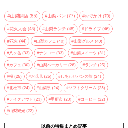
山梨開店
(85)
山梨パン
(77)
おでかけ
(70)
花火大会
(48)
山梨ランチ
(48)
ドライブ
(46)
花火
(44)
山梨カフェ
(40)
山梨グルメ
(40)
八ヶ岳
(33)
ナシロー
(33)
山梨スイーツ
(31)
カフェ
(30)
山梨ベーカリー
(28)
ランチ
(25)
桜
(25)
お花見
(25)
しあわせパンの旅
(24)
北杜市
(24)
山梨県
(24)
ソフトクリーム
(23)
テイクアウト
(23)
甲府市
(23)
コーヒー
(22)
山梨観光
(22)
以前の特集まとめ記事