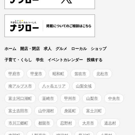
ホーム
開店・閉店
求人
グルメ
ローカル
ショップ
子育て・くらし
学生
イベントカレンダー
投稿する
甲府市
甲斐市
昭和町
笛吹市
北杜市
南アルプス市
八ヶ岳エリア
山梨全域
富士河口湖町
韮崎市
甲州市
山梨市
中央市
富士吉田市
山中湖村
身延町
富士川町
市川三郷町
都留市
忍野村
大月市
道志村