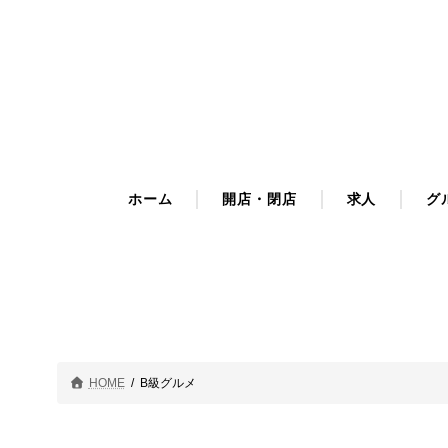
コ
ナ
ン
ビ
テ
ゲ
ン
ー
ツ
シ
へ
ョ
ス
ン
キ
に
ホーム
開店・閉店
求人
グ
ッ
移
プ
動
HOME
B級グルメ