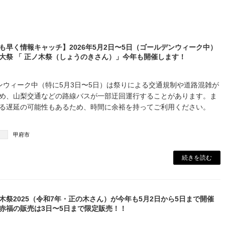
も早く情報キャッチ】2026年5月2日〜5日（ゴールデンウィーク中）
大祭 「 正ノ木祭（しょうのきさん）」今年も開催します！
ンウィーク中（特に5月3日〜5日）は祭りによる交通規制や道路混雑が
め、山梨交通などの路線バスが一部迂回運行することがあります。ま
る遅延の可能性もあるため、時間に余裕を持ってご利用ください。
甲府市
続きを読む
木祭2025（令和7年・正の木さん）が今年も5月2日から5日まで開催
赤福の販売は3日〜5日まで限定販売！！