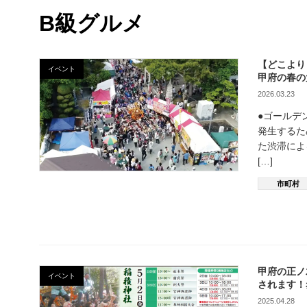
B級グルメ
【どこより
イベント
甲府の春の
2026.03.23
●ゴールデ
発生するた
た渋滞によ
[…]
市町村
甲府の正ノ
イベント
されます！
2025.04.28