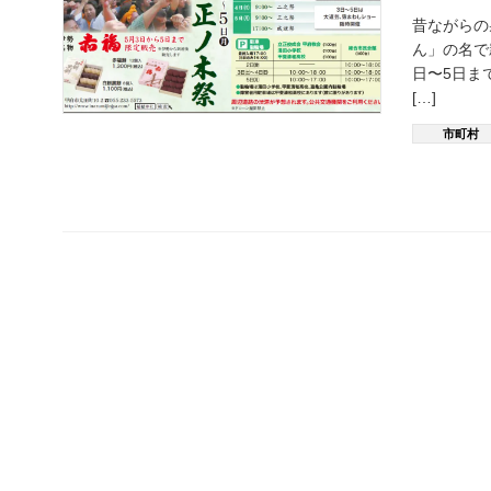
昔ながらの
ん」の名で
日〜5日ま
[…]
市町村