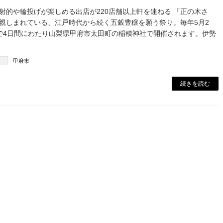
射的や輪投げが楽しめる出店が220店舗以上軒を連ねる 「正の木さ
親しまれている、江戸時代から続く五穀豊穣を願う祭り。毎年5月2
で4日間にわたり山梨県甲府市太田町の稲積神社で開催されます。伊勢
甲府市
続きを読む