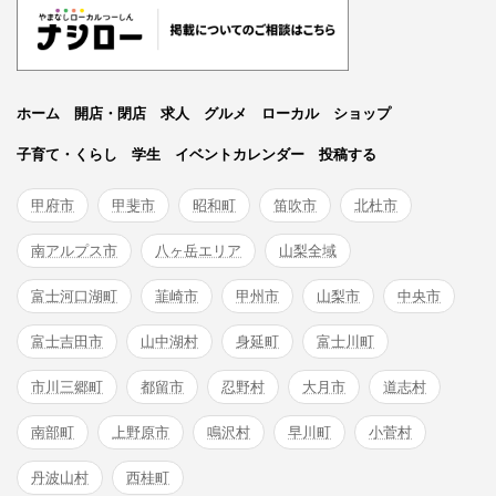
ホーム
開店・閉店
求人
グルメ
ローカル
ショップ
子育て・くらし
学生
イベントカレンダー
投稿する
甲府市
甲斐市
昭和町
笛吹市
北杜市
南アルプス市
八ヶ岳エリア
山梨全域
富士河口湖町
韮崎市
甲州市
山梨市
中央市
富士吉田市
山中湖村
身延町
富士川町
市川三郷町
都留市
忍野村
大月市
道志村
南部町
上野原市
鳴沢村
早川町
小菅村
丹波山村
西桂町