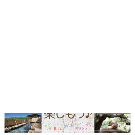
北杜市
(24)
山梨県
(24)
ソフトクリーム
(23)
テイクアウト
(23)
甲府市
(23)
コーヒー
(22)
山梨観光
(22)
以前の特集まとめ記事