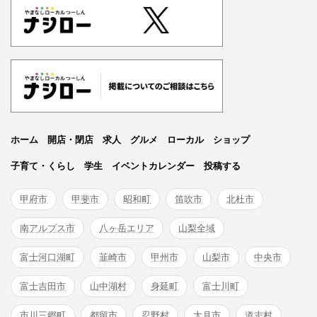
ホーム
開店・閉店
求人
グルメ
ローカル
ショップ
子育て・くらし
学生
イベントカレンダー
投稿する
甲府市
甲斐市
昭和町
笛吹市
北杜市
南アルプス市
八ヶ岳エリア
山梨全域
富士河口湖町
韮崎市
甲州市
山梨市
中央市
富士吉田市
山中湖村
身延町
富士川町
市川三郷町
都留市
忍野村
大月市
道志村