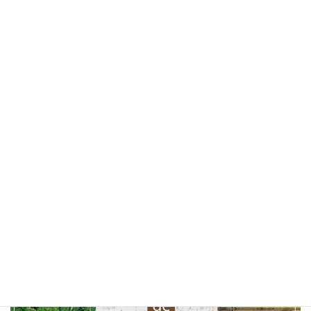
カフェ
(30)
山梨ベーカリー
(28)
ランチ
(25)
桜
(25)
お花見
(25)
しあわせパンの旅
(24)
北杜市
(24)
山梨県
(24)
ソフトクリーム
(23)
テイクアウト
(23)
甲府市
(23)
コーヒー
(22)
山梨観光
(22)
以前の特集まとめ記事