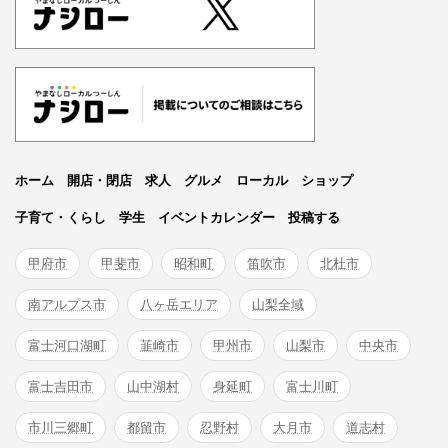
ホーム
開店・閉店
求人
グルメ
ローカル
ショップ
子育て・くらし
学生
イベントカレンダー
投稿する
甲府市
甲斐市
昭和町
笛吹市
北杜市
南アルプス市
八ヶ岳エリア
山梨全域
富士河口湖町
韮崎市
甲州市
山梨市
中央市
富士吉田市
山中湖村
身延町
富士川町
市川三郷町
都留市
忍野村
大月市
道志村