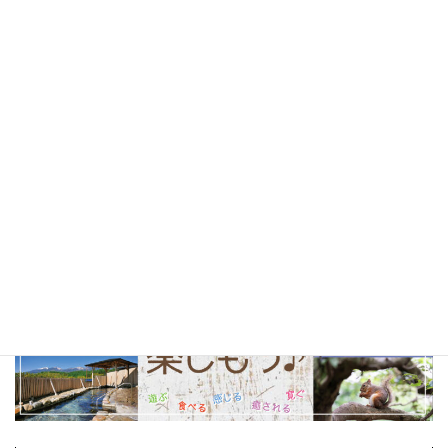
テイクアウト
(23)
甲府市
(23)
コーヒー
(22)
山梨観光
(22)
以前の特集まとめ記事