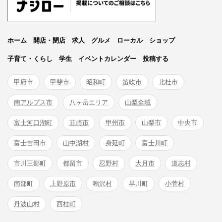
ホーム
開店・閉店
求人
グルメ
ローカル
ショップ
子育て・くらし
学生
イベントカレンダー
投稿する
甲府市
甲斐市
昭和町
笛吹市
北杜市
南アルプス市
八ヶ岳エリア
山梨全域
富士河口湖町
韮崎市
甲州市
山梨市
中央市
富士吉田市
山中湖村
身延町
富士川町
市川三郷町
都留市
忍野村
大月市
道志村
南部町
上野原市
鳴沢村
早川町
小菅村
丹波山村
西桂町