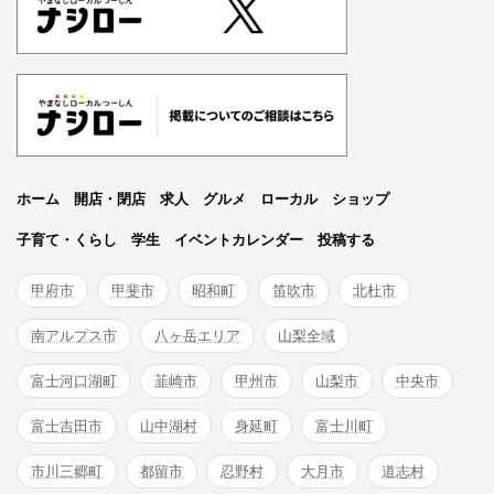
ホーム
開店・閉店
求人
グルメ
ローカル
ショップ
子育て・くらし
学生
イベントカレンダー
投稿する
甲府市
甲斐市
昭和町
笛吹市
北杜市
南アルプス市
八ヶ岳エリア
山梨全域
富士河口湖町
韮崎市
甲州市
山梨市
中央市
富士吉田市
山中湖村
身延町
富士川町
市川三郷町
都留市
忍野村
大月市
道志村