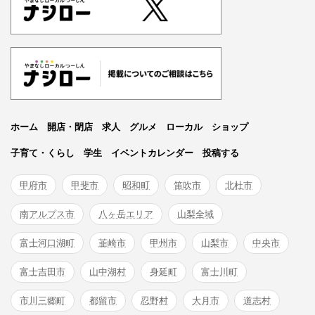
ホーム
開店・閉店
求人
グルメ
ローカル
ショップ
子育て・くらし
学生
イベントカレンダー
投稿する
甲府市
甲斐市
昭和町
笛吹市
北杜市
南アルプス市
八ヶ岳エリア
山梨全域
富士河口湖町
韮崎市
甲州市
山梨市
中央市
富士吉田市
山中湖村
身延町
富士川町
市川三郷町
都留市
忍野村
大月市
道志村