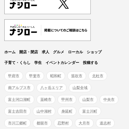
ホーム
開店・閉店
求人
グルメ
ローカル
ショップ
子育て・くらし
学生
イベントカレンダー
投稿する
甲府市
甲斐市
昭和町
笛吹市
北杜市
南アルプス市
八ヶ岳エリア
山梨全域
富士河口湖町
韮崎市
甲州市
山梨市
中央市
富士吉田市
山中湖村
身延町
富士川町
市川三郷町
都留市
忍野村
大月市
道志村