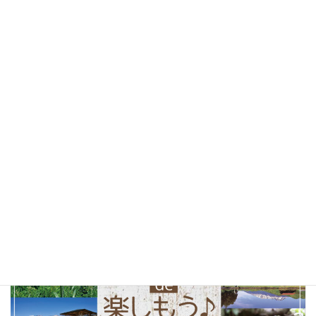
桜
(25)
お花見
(25)
しあわせパンの旅
(24)
北杜市
(24)
山梨県
(24)
ソフトクリーム
(23)
テイクアウト
(23)
甲府市
(23)
コーヒー
(22)
山梨観光
(22)
以前の特集まとめ記事