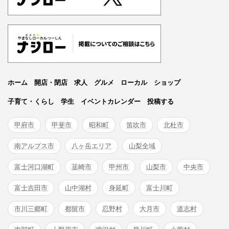
ホーム
開店・閉店
求人
グルメ
ローカル
ショップ
子育て・くらし
学生
イベントカレンダー
投稿する
甲府市
甲斐市
昭和町
笛吹市
北杜市
南アルプス市
八ヶ岳エリア
山梨全域
富士河口湖町
韮崎市
甲州市
山梨市
中央市
富士吉田市
山中湖村
身延町
富士川町
市川三郷町
都留市
忍野村
大月市
道志村