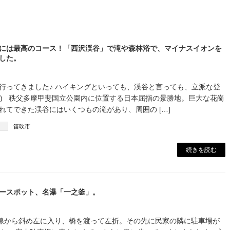
には最高のコース！「西沢渓谷」で滝や森林浴で、マイナスイオンを
した。
行ってきました♪ ハイキングといっても、渓谷と言っても、立派な登
O^) 秩父多摩甲斐国立公園内に位置する日本屈指の景勝地。巨大な花崗
れてできた渓谷にはいくつもの滝があり、周囲の […]
笛吹市
続きを読む
ースポット、名瀑「一之釜」。
号線から斜め左に入り、橋を渡って左折。その先に民家の隣に駐車場が