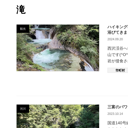
滝
ハイキング
観光
浴びてきま
2024.09.20
西沢渓谷へ
山です(^
岩が侵食さ
市町村
三富のパワ
河川
2023.10.14
国道140