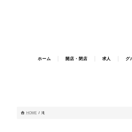
コ
ナ
ン
ビ
テ
ゲ
ン
ー
ツ
シ
へ
ョ
ス
ン
キ
に
ホーム
開店・閉店
求人
グ
ッ
移
プ
動
HOME
滝