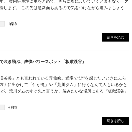
す。 案内駐車場に車をとめて、さらに奥に歩いていくとまもなく一之
着します。 この先は急斜面もあるので気をつけながら進みましょう
山梨市
続きを読む
で吹き飛ぶ、爽快パワースポット「板敷渓谷」
渓谷美」とも言われている昇仙峡。近場で“涼”を感じたいときにふら
方面に出かけて「仙が滝」や「荒川ダム」に行くなんて人もいるかと
 が、荒川ダムのすぐ先と言うか、脇みたいな場所にある『板敷渓谷』
甲府市
続きを読む