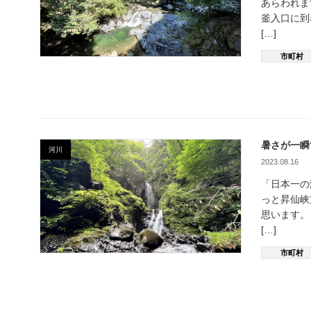
あらわれま
釜入口に到
[…]
市町村
暑さが一瞬
河川
2023.08.16
「日本一の
っと昇仙峡
思います。
[…]
市町村