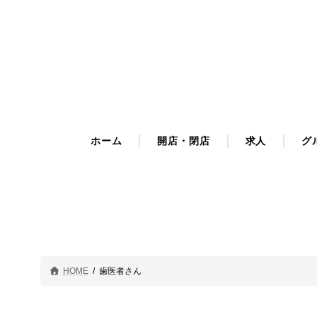
コ
ナ
ン
ビ
テ
ゲ
ン
ー
ツ
シ
へ
ョ
ス
ン
キ
に
ホーム
開店・閉店
求人
グ
ッ
移
プ
動
HOME
歯医者さん