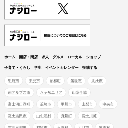
ホーム
開店・閉店
求人
グルメ
ローカル
ショップ
子育て・くらし
学生
イベントカレンダー
投稿する
甲府市
甲斐市
昭和町
笛吹市
北杜市
南アルプス市
八ヶ岳エリア
山梨全域
富士河口湖町
韮崎市
甲州市
山梨市
中央市
富士吉田市
山中湖村
身延町
富士川町
市川三郷町
都留市
忍野村
大月市
道志村