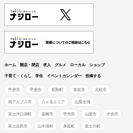
ホーム
開店・閉店
求人
グルメ
ローカル
ショップ
子育て・くらし
学生
イベントカレンダー
投稿する
甲府市
甲斐市
昭和町
笛吹市
北杜市
南アルプス市
八ヶ岳エリア
山梨全域
富士河口湖町
韮崎市
甲州市
山梨市
中央市
富士吉田市
山中湖村
身延町
富士川町