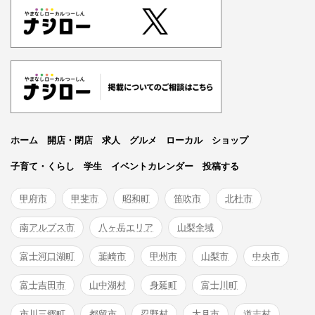
ホーム
開店・閉店
求人
グルメ
ローカル
ショップ
子育て・くらし
学生
イベントカレンダー
投稿する
甲府市
甲斐市
昭和町
笛吹市
北杜市
南アルプス市
八ヶ岳エリア
山梨全域
富士河口湖町
韮崎市
甲州市
山梨市
中央市
富士吉田市
山中湖村
身延町
富士川町
市川三郷町
都留市
忍野村
大月市
道志村