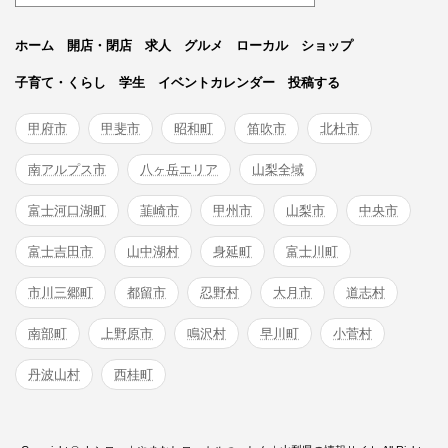
ホーム
開店・閉店
求人
グルメ
ローカル
ショップ
子育て・くらし
学生
イベントカレンダー
投稿する
甲府市
甲斐市
昭和町
笛吹市
北杜市
南アルプス市
八ヶ岳エリア
山梨全域
富士河口湖町
韮崎市
甲州市
山梨市
中央市
富士吉田市
山中湖村
身延町
富士川町
市川三郷町
都留市
忍野村
大月市
道志村
南部町
上野原市
鳴沢村
早川町
小菅村
丹波山村
西桂町