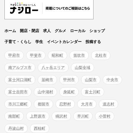
ホーム
開店・閉店
求人
グルメ
ローカル
ショップ
子育て・くらし
学生
イベントカレンダー
投稿する
甲府市
甲斐市
昭和町
笛吹市
北杜市
南アルプス市
八ヶ岳エリア
山梨全域
富士河口湖町
韮崎市
甲州市
山梨市
中央市
富士吉田市
山中湖村
身延町
富士川町
市川三郷町
都留市
忍野村
大月市
道志村
南部町
上野原市
鳴沢村
早川町
小菅村
丹波山村
西桂町