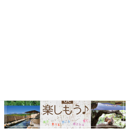
北杜市
(24)
山梨県
(24)
ソフトクリーム
(23)
テイクアウト
(23)
甲府市
(23)
コーヒー
(22)
山梨観光
(22)
以前の特集まとめ記事