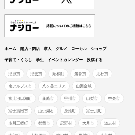
ホーム
開店・閉店
求人
グルメ
ローカル
ショップ
子育て・くらし
学生
イベントカレンダー
投稿する
甲府市
甲斐市
昭和町
笛吹市
北杜市
南アルプス市
八ヶ岳エリア
山梨全域
富士河口湖町
韮崎市
甲州市
山梨市
中央市
富士吉田市
山中湖村
身延町
富士川町
市川三郷町
都留市
忍野村
大月市
道志村