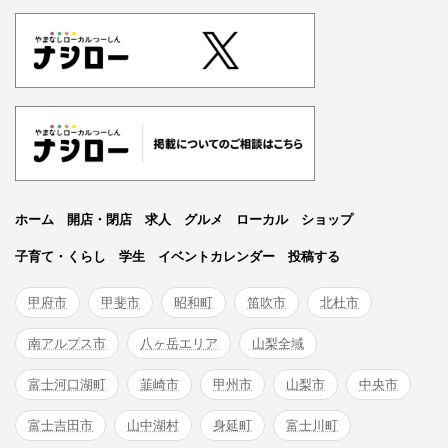
ホーム
開店・閉店
求人
グルメ
ローカル
ショップ
子育て・くらし
学生
イベントカレンダー
投稿する
甲府市
甲斐市
昭和町
笛吹市
北杜市
南アルプス市
八ヶ岳エリア
山梨全域
富士河口湖町
韮崎市
甲州市
山梨市
中央市
富士吉田市
山中湖村
身延町
富士川町