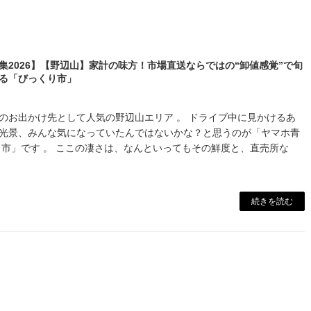
集2026】【野辺山】家計の味方！市場直送ならではの“卸値感覚”で旬
る「びっくり市」
のお出かけ先として人気の野辺山エリア 。 ドライブ中に見かけるあ
光景、みんな気になっていたんではないかな？と思うのが「ヤマホ青
り市」です 。 ここの凄さは、なんといってもその鮮度と、直売所な
続きを読む