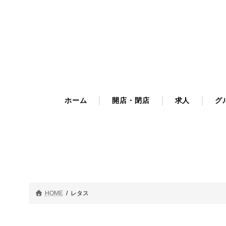
コ
ナ
ン
ビ
テ
ゲ
ン
ー
ツ
シ
へ
ョ
ス
ン
キ
に
ホーム
開店・閉店
求人
グ
ッ
移
プ
動
HOME
レタス