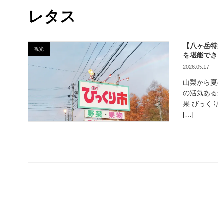
レタス
【八ヶ岳特
観光
を堪能でき
2026.05.17
山梨から夏
の活気ある
果 びっく
[…]