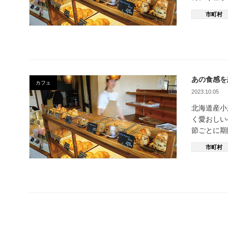
市町村
あの食感を
カフェ
2023.10.05
北海道産小
く愛おしい
節ごとに
市町村