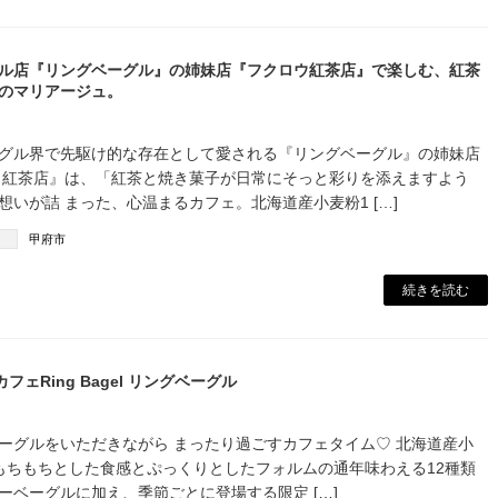
ル店『リングベーグル』の姉妹店『フクロウ紅茶店』で楽しむ、紅茶
のマリアージュ。
ーグル界で先駆け的な存在として愛される『リングベーグル』の姉妹店
ウ紅茶店』は、「紅茶と焼き菓子が日常にそっと彩りを添えますよう
想いが詰 まった、心温まるカフェ。北海道産小麦粉1 […]
甲府市
続きを読む
カフェRing Bagel リングベーグル
ーグルをいただきながら まったり過ごすカフェタイム♡ 北海道産小
のもちもちとした食感とぷっくりとしたフォルムの通年味わえる12種類
ーベーグルに加え、季節ごとに登場する限定 […]