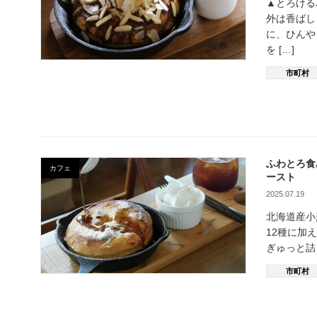
▲とろける
外は香ばし
に、ひんや
を […]
市町村
ふわとろ食
カフェ
ースト
2025.07.19
北海道産小
12種に加え
ぎゅっと詰
市町村