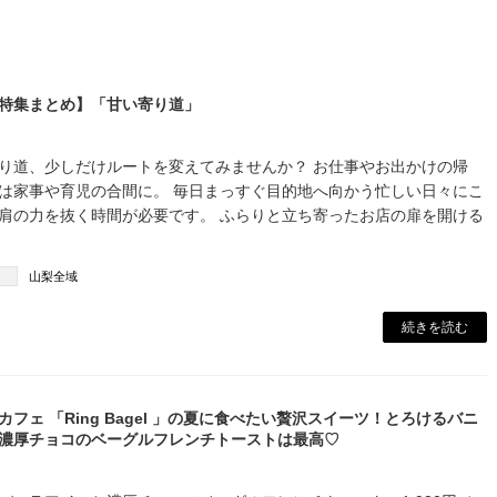
特集まとめ】「甘い寄り道」
り道、少しだけルートを変えてみませんか？ お仕事やお出かけの帰
は家事や育児の合間に。 毎日まっすぐ目的地へ向かう忙しい日々にこ
肩の力を抜く時間が必要です。 ふらりと立ち寄ったお店の扉を開ける
山梨全域
続きを読む
カフェ 「Ring Bagel 」の夏に食べたい贅沢スイーツ！とろけるバニ
濃厚チョコのベーグルフレンチトーストは最高♡