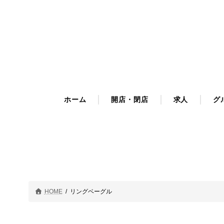
コ
ナ
ン
ビ
テ
ゲ
ン
ー
ツ
シ
へ
ョ
ス
ン
キ
に
ホーム
開店・閉店
求人
グ
ッ
移
プ
動
HOME
リングベーグル