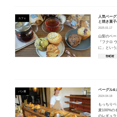
人気ベーグ
カフェ
と焼き菓子
2025.01.17
山梨のベ
『フクロ 
に」という
市町村
ベーグル&
パン屋
2024.04.18
もっちりベ
麦100%
のレギュラ