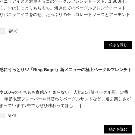
バニラアイスと濃厚チョコのベーグルフレンチトースト…1,980円／
く、中はしっとりもちもち。焼きたてのベーグルフレンチトースト
りバニラアイスをのせ、たっぷりのチョコレートソースとアーモンド
昭和町
続きを読む
感にうっとり♡「Ring Bagel」新メニューの極上ベーグルフレンチト
麦100%のもちもち食感がたまらない、人気の老舗ベーグル店。定番
、季節限定フレーバーや日替わりベーグルサンドなど、選ぶ楽しさが
まっています♪中でもぜひ味わってほし […]
昭和町
続きを読む