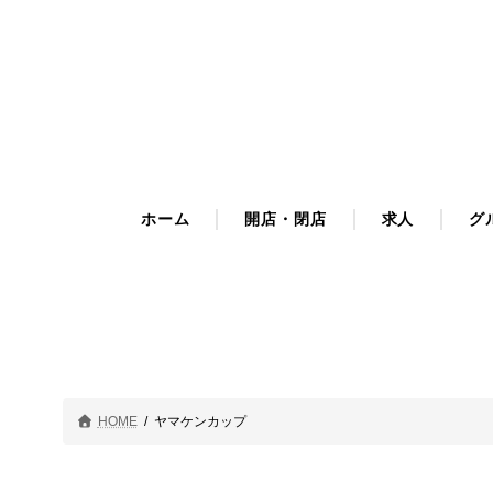
コ
ナ
ン
ビ
テ
ゲ
ン
ー
ツ
シ
へ
ョ
ス
ン
キ
に
ホーム
開店・閉店
求人
グ
ッ
移
プ
動
HOME
ヤマケンカップ