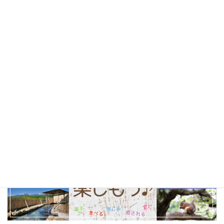
北杜市
(24)
山梨県
(24)
ソフトクリーム
(23)
テイクアウト
(23)
甲府市
(23)
コーヒー
(22)
山梨観光
(22)
以前の特集まとめ記事