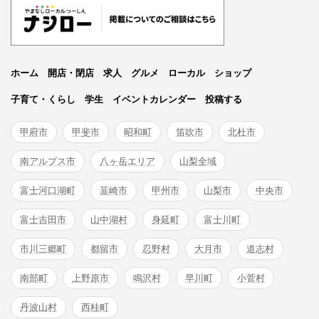
ホーム
開店・閉店
求人
グルメ
ローカル
ショップ
子育て・くらし
学生
イベントカレンダー
投稿する
甲府市
甲斐市
昭和町
笛吹市
北杜市
南アルプス市
八ヶ岳エリア
山梨全域
富士河口湖町
韮崎市
甲州市
山梨市
中央市
富士吉田市
山中湖村
身延町
富士川町
市川三郷町
都留市
忍野村
大月市
道志村
南部町
上野原市
鳴沢村
早川町
小菅村
丹波山村
西桂町