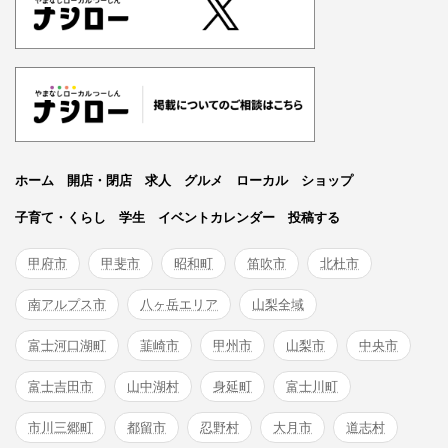
ホーム
開店・閉店
求人
グルメ
ローカル
ショップ
子育て・くらし
学生
イベントカレンダー
投稿する
甲府市
甲斐市
昭和町
笛吹市
北杜市
南アルプス市
八ヶ岳エリア
山梨全域
富士河口湖町
韮崎市
甲州市
山梨市
中央市
富士吉田市
山中湖村
身延町
富士川町
市川三郷町
都留市
忍野村
大月市
道志村