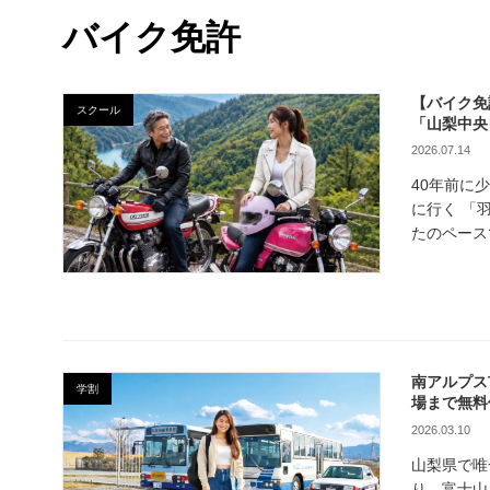
バイク免許
【バイク免
スクール
「山梨中央
2026.07.14
40年前に
に行く 「
たのペース
南アルプス
学割
場まで無料
2026.03.10
山梨県で唯
り、富士山