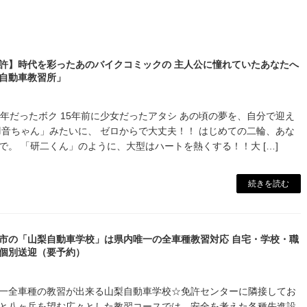
許】時代を彩ったあのバイクコミックの 主人公に憧れていたあなたへ
自動車教習所」
少年だったボク 15年前に少女だったアタシ あの頃の夢を、自分で迎え
羽音ちゃん」みたいに、 ゼロからで大丈夫！！ はじめての二輪、あな
で。 「研二くん」のように、大型はハートを熱くする！！大 […]
続きを読む
市の「山梨自動車学校」は県内唯一の全車種教習対応 自宅・学校・職
個別送迎（要予約）
一全車種の教習が出来る山梨自動車学校☆免許センターに隣接してお
と八ヶ岳を望む広々とした教習コースでは、安全を考えた各種先進設