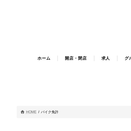
コ
ナ
ン
ビ
テ
ゲ
ン
ー
ツ
シ
へ
ョ
ス
ン
キ
に
ホーム
開店・閉店
求人
グ
ッ
移
プ
動
HOME
バイク免許