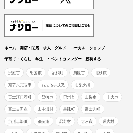
ホーム
開店・閉店
求人
グルメ
ローカル
ショップ
子育て・くらし
学生
イベントカレンダー
投稿する
甲府市
甲斐市
昭和町
笛吹市
北杜市
南アルプス市
八ヶ岳エリア
山梨全域
富士河口湖町
韮崎市
甲州市
山梨市
中央市
富士吉田市
山中湖村
身延町
富士川町
市川三郷町
都留市
忍野村
大月市
道志村