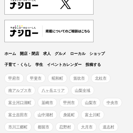
ホーム
開店・閉店
求人
グルメ
ローカル
ショップ
子育て・くらし
学生
イベントカレンダー
投稿する
甲府市
甲斐市
昭和町
笛吹市
北杜市
南アルプス市
八ヶ岳エリア
山梨全域
富士河口湖町
韮崎市
甲州市
山梨市
中央市
富士吉田市
山中湖村
身延町
富士川町
市川三郷町
都留市
忍野村
大月市
道志村