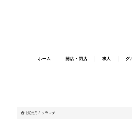
コ
ナ
ン
ビ
テ
ゲ
ン
ー
ツ
シ
へ
ョ
ス
ン
キ
に
ホーム
開店・閉店
求人
グ
ッ
移
プ
動
HOME
ソラマチ