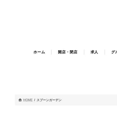
コ
ナ
ン
ビ
テ
ゲ
ン
ー
ツ
シ
へ
ョ
ス
ン
キ
に
ホーム
開店・閉店
求人
グ
ッ
移
プ
動
HOME
スプーンガーデン