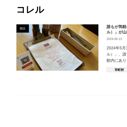
コレル
誰もが気軽
開店
ル）」が山
2024.06.13
2024年
ル）」、誰
館内にあり
市町村