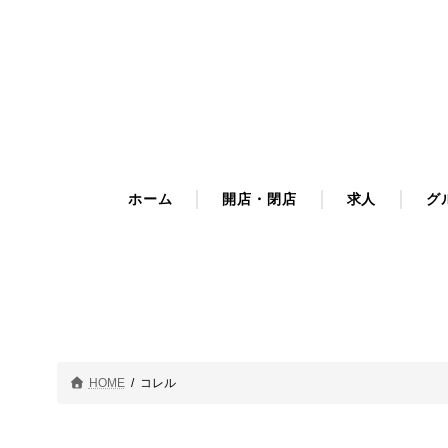
コ
ナ
ン
ビ
テ
ゲ
ン
ー
ツ
シ
へ
ョ
ス
ン
キ
に
ホーム
開店・閉店
求人
グ
ッ
移
プ
動
HOME
コレル