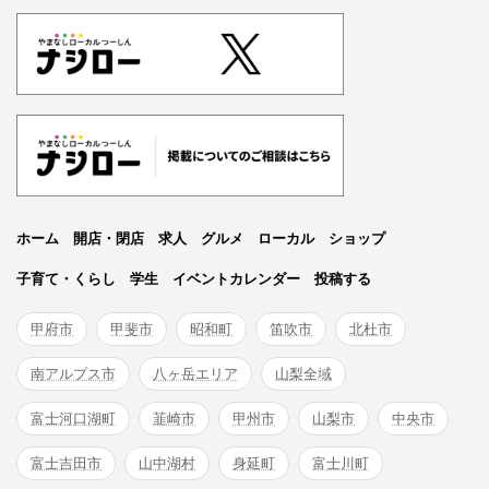
ホーム
開店・閉店
求人
グルメ
ローカル
ショップ
子育て・くらし
学生
イベントカレンダー
投稿する
甲府市
甲斐市
昭和町
笛吹市
北杜市
南アルプス市
八ヶ岳エリア
山梨全域
富士河口湖町
韮崎市
甲州市
山梨市
中央市
富士吉田市
山中湖村
身延町
富士川町