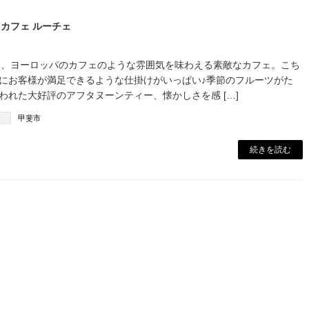
ce カフェ ルーチェ
」は、ヨーロッパのカフェのような雰囲気を味わえる素敵なカフェ。こち
にお客様が満足できるような仕掛けがいっぱい♪季節のフルーツがた
使われた大好評のアフタヌーンティー、懐かしさを感 […]
甲斐市
続きを読む