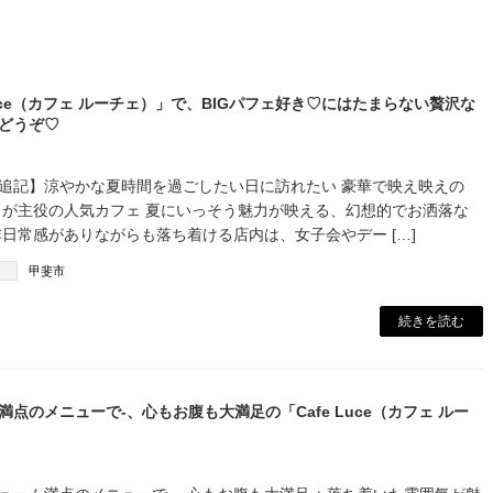
 Luce（カフェ ルーチェ）」で、BIGパフェ好き♡にはたまらない贅沢な
どうぞ♡
.5.4追記】涼やかな夏時間を過ごしたい日に訪れたい 豪華で映え映えの
パフェが主役の人気カフェ 夏にいっそう魅力が映える、幻想的でお洒落な
非日常感がありながらも落ち着ける店内は、女子会やデー […]
甲斐市
続きを読む
満点のメニューで-、心もお腹も大満足の「Cafe Luce（カフェ ルー