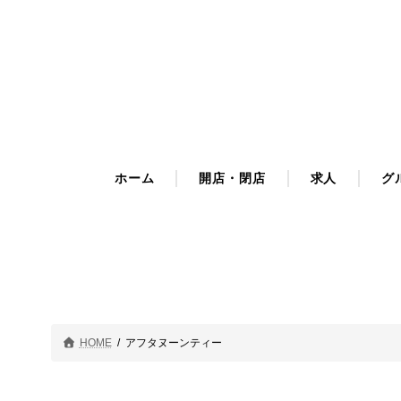
コ
ナ
ン
ビ
テ
ゲ
ン
ー
ツ
シ
へ
ョ
ス
ン
キ
に
ホーム
開店・閉店
求人
グ
ッ
移
プ
動
HOME
アフタヌーンティー