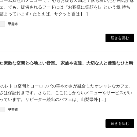
リューム満点のメニューで 、心もお腹も大満足 ♪ 落ち着いた雰囲気が魅
ェ。でも、提供されるフードには『お客様に笑顔を!』という気 持ち
り詰まっています♪ たとえば、サクッと香は […]
甲斐市
続きを読む
た素敵な空間と心地よい音楽。 家族や友達、大切な人と優雅なひと時
昭和のレトロ空間とヨーロッパの華やかさが融合したオシャレなカフェ。
さは保証付きです。さらに、ここにしかないメニューやサービスがい
っています。リピーター続出のパフェは、山梨県外 […]
甲斐市
続きを読む