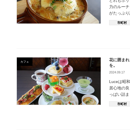
どれもボ
力のルーチ
がたっぷ
市町村
花に囲まれ
カフェ
を。
2024.09.17
Luceは
居心地の良
っぱい詰ま
市町村