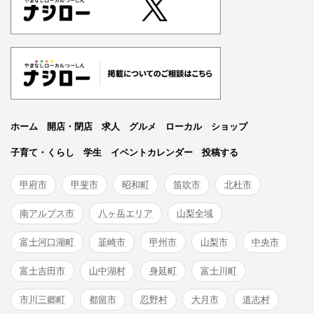
ホーム
開店・閉店
求人
グルメ
ローカル
ショップ
子育て・くらし
学生
イベントカレンダー
投稿する
甲府市
甲斐市
昭和町
笛吹市
北杜市
南アルプス市
八ヶ岳エリア
山梨全域
富士河口湖町
韮崎市
甲州市
山梨市
中央市
富士吉田市
山中湖村
身延町
富士川町
市川三郷町
都留市
忍野村
大月市
道志村