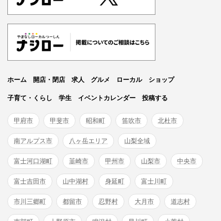
ホーム
開店・閉店
求人
グルメ
ローカル
ショップ
子育て・くらし
学生
イベントカレンダー
投稿する
甲府市
甲斐市
昭和町
笛吹市
北杜市
南アルプス市
八ヶ岳エリア
山梨全域
富士河口湖町
韮崎市
甲州市
山梨市
中央市
富士吉田市
山中湖村
身延町
富士川町
市川三郷町
都留市
忍野村
大月市
道志村